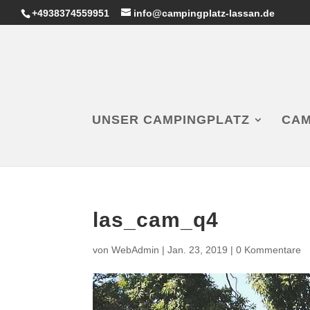
+4938374559951
info@campingplatz-lassan.de
UNSER CAMPINGPLATZ
CAM
las_cam_q4
von
WebAdmin
|
Jan. 23, 2019
|
0 Kommentare