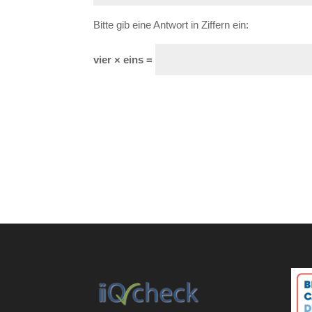
Bitte gib eine Antwort in Ziffern ein:
vier × eins =
A
l
t
e
r
n
a
t
i
v