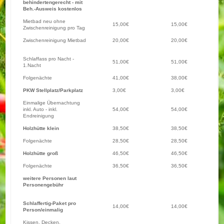
behindertengerecht - mit
Beh.-Ausweis kostenlos
Mietbad neu ohne
15,00€
15,00€
Zwischenreinigung pro Tag
Zwischenreinigung Mietbad
20,00€
20,00€
Schlaffass pro Nacht -
51,00€
51,00€
1.Nacht
Folgenächte
41,00€
38,00€
PKW Stellplatz/Parkplatz
3,00€
3,00€
Einmalige Übernachtung
inkl. Auto - inkl.
54,00€
54,00€
Endreinigung
Holzhütte klein
38,50€
38,50€
Folgenächte
28,50€
28,50€
Holzhütte groß
46,50€
46,50€
Folgenächte
36,50€
36,50€
weitere Personen laut
Personengebühr
Schlaffertig-Paket pro
14,00€
14,00€
Person/einmalig
Kissen, Decken,