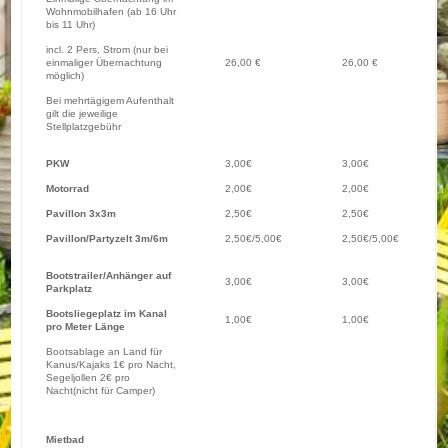
Wohnmobilhafen (ab 16 Uhr
bis 11 Uhr)
incl. 2 Pers, Strom (nur bei
einmaliger Übernachtung
26,00 €
26,00 €
möglich)
Bei mehrtägigem Aufenthalt
gilt die jeweilige
Stellplatzgebühr
PKW
3,00€
3,00€
Motorrad
2,00€
2,00€
Pavillon 3x3m
2,50€
2,50€
Pavillon/Partyzelt 3m/6m
2,50€/5,00€
2,50€/5,00€
Bootstrailer/Anhänger auf
3,00€
3,00€
Parkplatz
Bootsliegeplatz im Kanal
1,00€
1,00€
pro Meter Länge
Bootsablage an Land für
Kanus/Kajaks 1€ pro Nacht,
Segeljollen 2€ pro
Nacht(nicht für Camper)
Mietbad