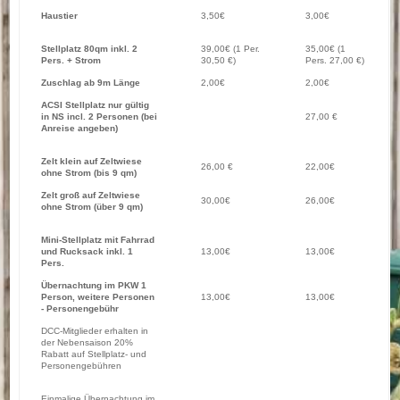
Haustier
3,50€
3,00€
Stellplatz 80qm inkl. 2
39,00€ (1 Per.
35,00€ (1
Pers. + Strom
30,50 €)
Pers. 27,00 €)
Zuschlag ab 9m Länge
2,00€
2,00€
ACSI Stellplatz nur gültig
in NS incl. 2 Personen (bei
27,00 €
Anreise angeben)
Zelt klein auf Zeltwiese
26,00 €
22,00€
ohne Strom (bis 9 qm)
Zelt groß auf Zeltwiese
30,00€
26,00€
ohne Strom (über 9 qm)
Mini-Stellplatz mit Fahrrad
und Rucksack inkl. 1
13,00€
13,00€
Pers.
Übernachtung im PKW 1
Person, weitere Personen
13,00€
13,00€
- Personengebühr
DCC-Mitglieder erhalten in
der Nebensaison 20%
Rabatt auf Stellplatz- und
Personengebühren
Einmalige Übernachtung im