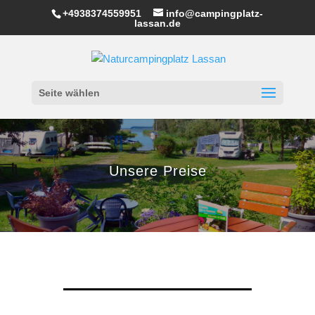
+4938374559951
info@campingplatz-
lassan.de
Seite wählen
Unsere Preise