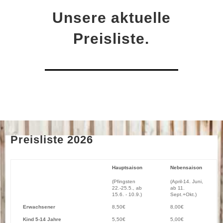
Unsere aktuelle
Preisliste.
Preisliste 2026
Hauptsaison
Nebensaison
(Pfingsten
(April-14. Juni,
22.-25.5., ab
ab 11.
15.6. - 10.9.)
Sept.+Okt.)
Erwachsener
8,50€
8,00€
Kind 5-14 Jahre
5,50€
5,00€