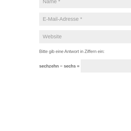
Bitte gib eine Antwort in Ziffern ein:
sechzehn − sechs =
A
l
t
e
r