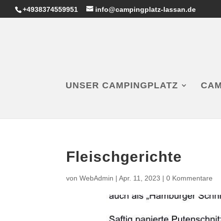
+4938374559951
info@campingplatz-lassan.de
UNSER CAMPINGPLATZ
CAM
Fleischgerichte
von
WebAdmin
|
Apr. 11, 2023
|
0 Kommentare