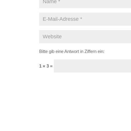
Bitte gib eine Antwort in Ziffern ein:
1 × 3 =
A
l
t
e
r