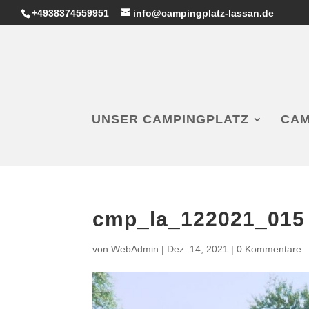
+4938374559951
info@campingplatz-lassan.de
UNSER CAMPINGPLATZ
CAM
cmp_la_122021_015
von
WebAdmin
|
Dez. 14, 2021
|
0 Kommentare