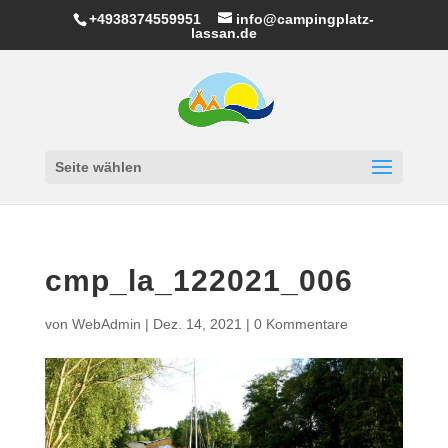
+4938374559951
info@campingplatz-
lassan.de
Seite wählen
cmp_la_122021_006
von
WebAdmin
|
Dez. 14, 2021
|
0 Kommentare