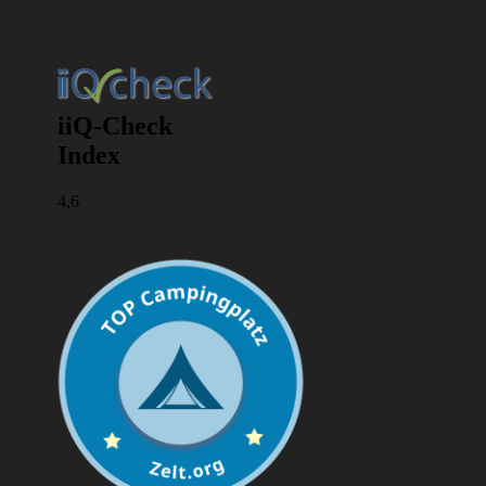
i
v
e
: