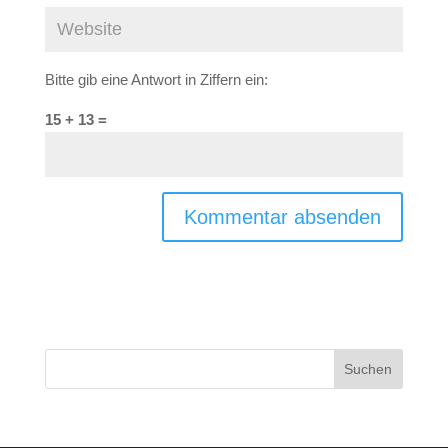
Bitte gib eine Antwort in Ziffern ein:
15 + 13 =
A
l
t
e
r
n
a
t