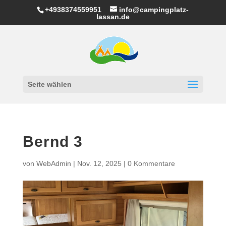
+4938374559951
info@campingplatz-
lassan.de
Seite wählen
Bernd 3
von
WebAdmin
|
Nov. 12, 2025
|
0 Kommentare